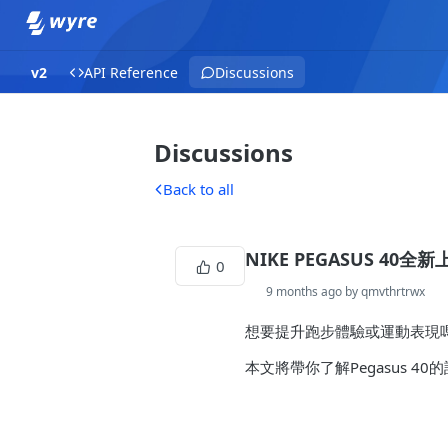
v2
API Reference
Discussions
Discussions
Back to all
NIKE PEGASUS 40
0
9 months ago by qmvthrtrwx
想要提升跑步體驗或運動表現
本文將帶你了解Pegasus